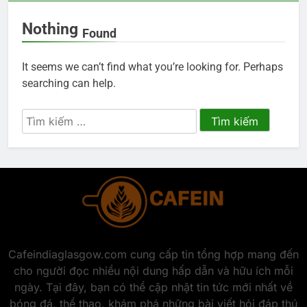
Nothing
Found
It seems we can’t find what you’re looking for. Perhaps
searching can help.
Tìm
kiếm
cho:
Cafeindiaglasgow.com cung cấp tin tổng hợp mang đến
cho người đọc nhiều nội dung hấp dẫn và hữu ích mỗi
ngày. Tại đây, bạn có thể cập nhật tin tức mới nhất về
bóng đá, thể thao, khám phá những bài viết hỏi đáp thú